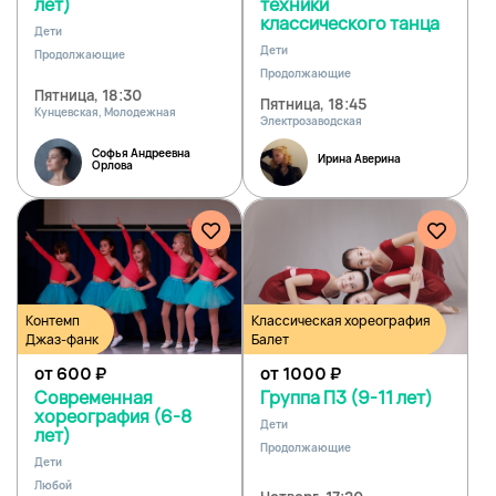
лет)
техники
классического танца
Дети
Дети
Продолжающие
Продолжающие
Пятница, 18:30
Пятница, 18:45
Кунцевская, Молодежная
Электрозаводская
Софья Андреевна
Ирина Аверина
Орлова
Контемп
Классическая хореография
Джаз-фанк
Балет
от 600
₽
от 1000
₽
Современная
Группа П3 (9-11 лет)
хореография (6-8
Дети
лет)
Продолжающие
Дети
Любой