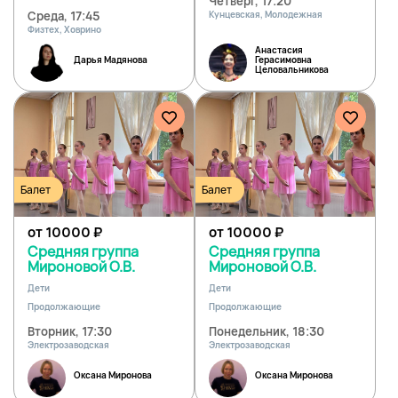
Четверг, 17:20
Среда, 17:45
Кунцевская, Молодежная
Физтех, Ховрино
Анастасия
Дарья Мадянова
Герасимовна
Целовальникова
Балет
Балет
от 10000
₽
от 10000
₽
Средняя группа
Средняя группа
Мироновой О.В.
Мироновой О.В.
Дети
Дети
Продолжающие
Продолжающие
Вторник, 17:30
Понедельник, 18:30
Электрозаводская
Электрозаводская
Оксана Миронова
Оксана Миронова