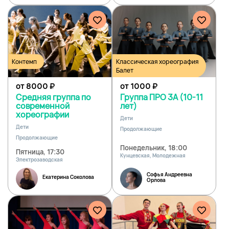
Контемп
Классическая хореография
Балет
от 8000
₽
от 1000
₽
Средняя группа по
Группа ПРО 3А (10-11
современной
лет)
хореографии
Дети
Дети
Продолжающие
Продолжающие
Понедельник, 18:00
Пятница, 17:30
Кунцевская, Молодежная
Электрозаводская
Софья Андреевна
Екатерина Соколова
Орлова