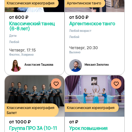
Классическая хореография
Аргентинское танго
от 600
₽
от 500
₽
Классический танец
Аргентинское танго
(6-8 лет)
Любой возраст
Дети
Любой
Любой
Четверг, 20:30
Четверг, 17:15
Выхино
Физтех, Ховрино
Анастасия Ташкова
Михаил Зилотин
Классическая хореография
Классическая хореография
Балет
от 1000
₽
от
₽
Группа ПРО 3А (10-11
Урок повышения