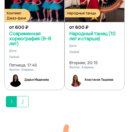
Контемп
Народные танцы
Джаз-фанк
от 600
₽
от 600
₽
Современная
Народный танец (10
хореография (6-8
лет и старше)
лет)
Дети
Дети
Любой
Любой
Вторник, 20:15
Пятница, 17:45
Физтех, Ховрино
Физтех, Ховрино
Дарья Мадянова
Анастасия Ташкова
1
2