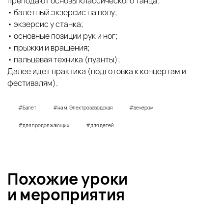
преподают основы классического танца:
• балетный экзерсис на полу;
• экзерсис у станка;
• основные позиции рук и ног;
• прыжки и вращения;
• пальцевая техника (пуанты);
Далее идет практика (подготовка к концертам и
фестивалям).
#Балет
#на м. Электрозаводская
#вечером
#для продолжающих
#для детей
Похожие уроки
и
мероприятия