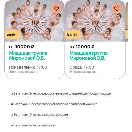
Балет
Балет
Ба
от 10000
₽
от 10000
₽
Младшая группа
Младшая группа
Мироновой О.В.
Мироновой О.В.
Понедельник, 17:00
Среда, 17:00
Электрозаводская
Электрозаводская
Э
#Балет на м. Электрозаводская вечером для детей для продолжающих
#Балет на м. Электрозаводская вечером для продолжающих
#Балет на м. Электрозаводская вечером
#Балет на м. Электрозаводская