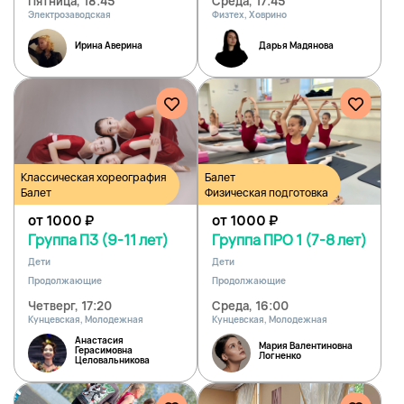
Пятница, 18:45
Среда, 17:45
Электрозаводская
Физтех, Ховрино
Ирина Аверина
Дарья Мадянова
Классическая хореография
Балет
Балет
Физическая подготовка
от 1000
₽
от 1000
₽
Группа П3 (9-11 лет)
Группа ПРО 1 (7-8 лет)
Дети
Дети
Продолжающие
Продолжающие
Четверг, 17:20
Среда, 16:00
Кунцевская, Молодежная
Кунцевская, Молодежная
Анастасия
Мария Валентиновна
Герасимовна
Логненко
Целовальникова