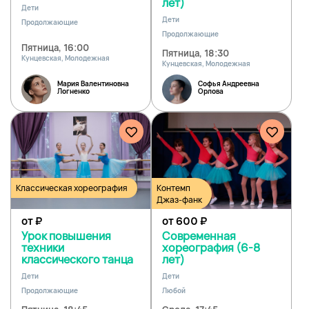
лет)
Дети
Дети
Продолжающие
Продолжающие
Пятница, 16:00
Пятница, 18:30
Кунцевская, Молодежная
Кунцевская, Молодежная
Мария Валентиновна
Софья Андреевна
Логненко
Орлова
Классическая хореография
Контемп
Джаз-фанк
от
₽
от 600
₽
Урок повышения
Современная
техники
хореография (6-8
классического танца
лет)
Дети
Дети
Продолжающие
Любой