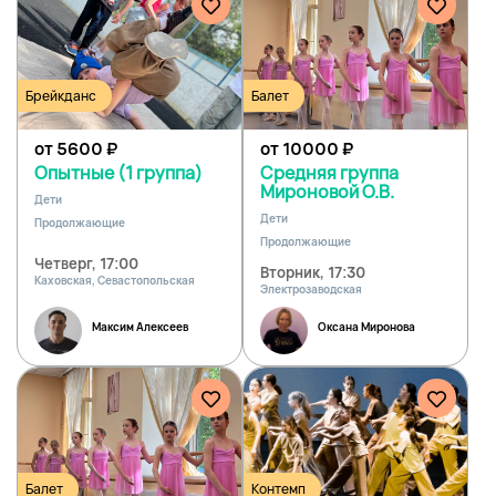
Брейкданс
Балет
от 5600
₽
от 10000
₽
Опытные (1 группа)
Средняя группа
Мироновой О.В.
Дети
Дети
Продолжающие
Продолжающие
Четверг, 17:00
Вторник, 17:30
Каховская, Севастопольская
Электрозаводская
Максим Алексеев
Оксана Миронова
Балет
Контемп