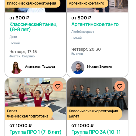
Классическая хореография
Аргентинское танго
от 600
₽
от 500
₽
Классический танец
Аргентинское танго
(6-8 лет)
Любой возраст
Дети
Любой
Любой
Четверг, 20:30
Четверг, 17:15
Выхино
Физтех, Ховрино
Анастасия Ташкова
Михаил Зилотин
Балет
Классическая хореография
Физическая подготовка
Балет
от 1000
₽
от 1000
₽
Группа ПРО 1 (7-8 лет)
Группа ПРО 3А (10-11