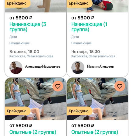
Брейкданс
Брейкданс
от 5600
₽
от 5600
₽
Начинающие (3
Начинающие (1
группа)
группа)
Дети
Дети
Начинающие
Начинающие
Вторник, 16:00
Четверг, 15:30
Каховская, Севастопольская
Каховская, Севастопольская
Александр Марковичев
Максим Алексеев
Брейкданс
Брейкданс
от 5600
₽
от 5600
₽
Опытные (2 группа)
Опытные (2 группа)