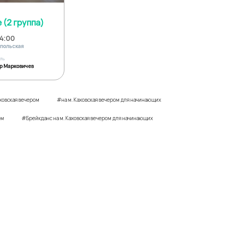
(2 группа)
14:00
опольская
ель
р Марковичев
аховская вечером
#на м. Каховская вечером для начинающих
ом
#Брейкданс на м. Каховская вечером для начинающих