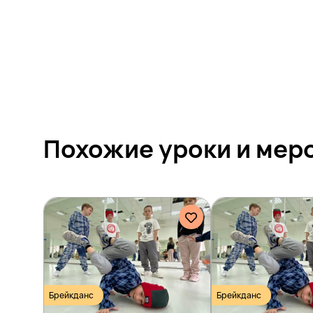
Похожие уроки и
мер
Брейкданс
Брейкданс