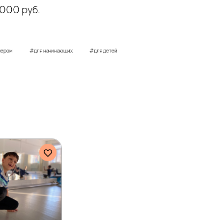
000 руб.
чером
#для начинающих
#для детей