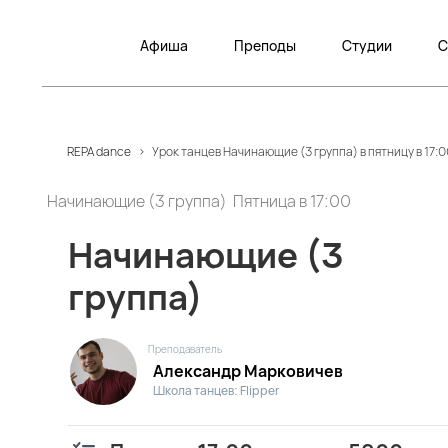
Афиша
Преподы
Студии
С
REPA dance
>
Урок танцев Начинающие (3 группа) в пятницу в 17:
Начинающие (3 группа) Пятница в 17:00
Начинающие (3
группа)
Преподаватель
Александр Марковичев
Школа танцев: Flipper