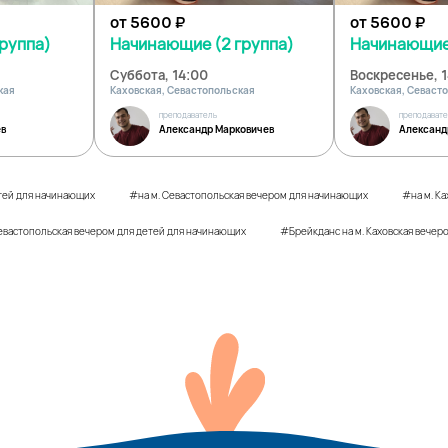
от 5600
₽
от 5600
₽
руппа)
Начинающие (2 группа)
Начинающие 
Суббота, 14:00
Воскресенье, 
кая
Каховская, Севастопольская
Каховская, Севаст
преподаватель
преподават
ев
Александр Марковичев
Александ
етей для начинающих
#на м. Севастопольская вечером для начинающих
#на м. К
евастопольская вечером для детей для начинающих
#Брейкданс на м. Каховская вечер