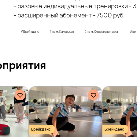
- разовые индивидуальные тренировки - 3
- расширенный абонемент - 7500 руб.
#Брейкданс
#на м. Каховская
#на м. Севастопольская
#ве
оприятия
Брейкданс
Брейкданс