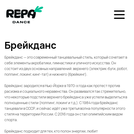
Брейкданс
Брейкданс — это современный танцевальный стиль, который сочетает в
себе элементы акробатики, гимнастики и уличного искусства. Он
состоит из двух основных направлений: верхнего (электрик-буги, робот,
поппинг, локинг, кинг-тат) и нижнего (брейкинг).
Брейкданс зародился в Нью-Йорке в 1970-х года как протест против
расизма и социального неравенства. Он развивался так стремительно,
что некоторые подстили верхнего брейкданса уже успели выделиться в
полноценные стили (поппинг, локинг и т.д.). С 1984 года брейкданс
танцевали в СССР, и сейчас идёт уже третья волна популярности этого
стиля на территории России. С 2016 года он стал олимпийским видом
спорта.
Брейкданс подходит для тех, кто полон энергии, любит