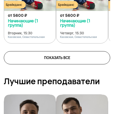
Брейкданс
Брейкданс
Бр
от 5600
₽
от 5600
₽
Начинающие (1
Начинающие (1
группа)
группа)
Вторник, 15:30
Четверг, 15:30
С
Каховская, Севастопольская
Каховская, Севастопольская
К
ПОКАЗАТЬ ВСЕ
Лучшие преподаватели