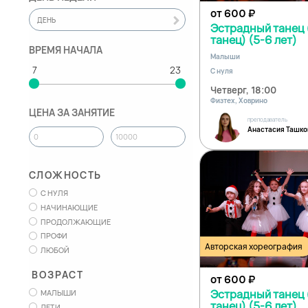
от 600
₽
ДЕНЬ
Эстрадный танец 
танец) (5-6 лет)
ВРЕМЯ НАЧАЛА
Малыши
С нуля
Четверг, 18:00
Физтех, Ховрино
ЦЕНА ЗА ЗАНЯТИЕ
преподаватель
Анастасия Ташко
СЛОЖНОСТЬ
С НУЛЯ
НАЧИНАЮЩИЕ
ПРОДОЛЖАЮЩИЕ
ПРОФИ
Авторская хореография
ЛЮБОЙ
ВОЗРАСТ
от 600
₽
Эстрадный танец 
МАЛЫШИ
танец) (5-6 лет)
ДЕТИ