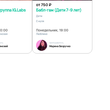
от 750
₽
руппа IG.Labs
Бабл-гам (Дети 7-9 лет)
Дети
С нуля
20:00
Понедельник, 19:00
енская
Люблино
ель
преподаватель
инский
Марина Безручко