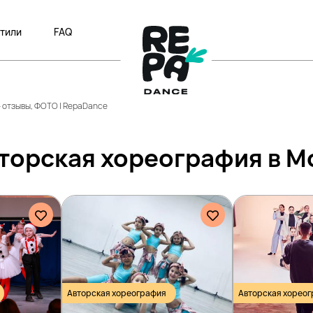
тили
FAQ
 отзывы, ФОТО | RepaDance
торская хореография в М
Авторская хореография
Авторская хорео