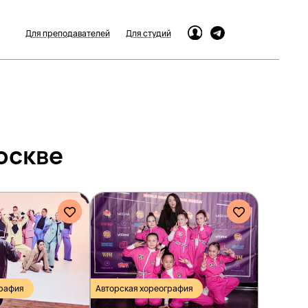
Для преподавателей
Для студий
оскве
графия
Авторская хореография