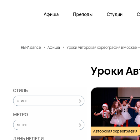
Афиша
Преподы
Студии
С
REPA dance
>
Афиша
>
Уроки Авторская хореография в Москве —
Уроки Ав
СТИЛЬ
СТИЛЬ
МЕТРО
МЕТРО
Авторская хореография
ДЕНЬ НЕДЕЛИ