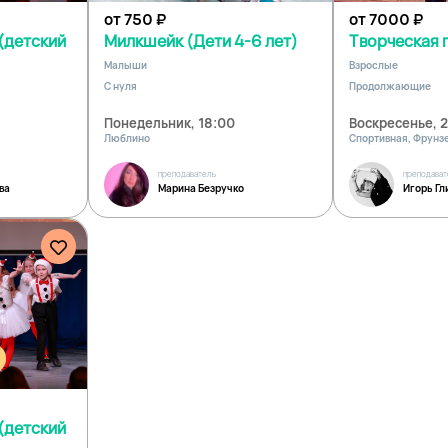
от 750
₽
от 7000
₽
(детский
Милкшейк (Дети 4-6 лет)
Творческая г
Малыши
Взрослые
С нуля
Продолжающие
Понедельник, 18:00
Воскресенье, 
Люблино
Спортивная, Фрунз
преподаватель
преподават
ва
Марина Безручко
Игорь Гл
(детский