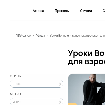
Афиша
Преподы
Студии
С
REPA dance
>
Афиша
>
Уроки Вог на м. Фрунзенская вечером дл
Уроки Во
для взро
СТИЛЬ
СТИЛЬ
МЕТРО
МЕТРО