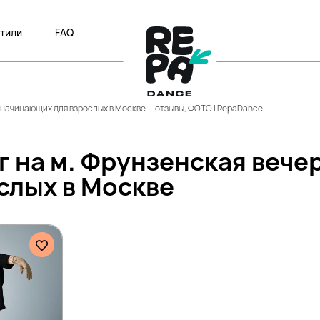
тили
FAQ
я начинающих для взрослых в Москве — отзывы, ФОТО | RepaDance
г на м. Фрунзенская веч
слых в Москве