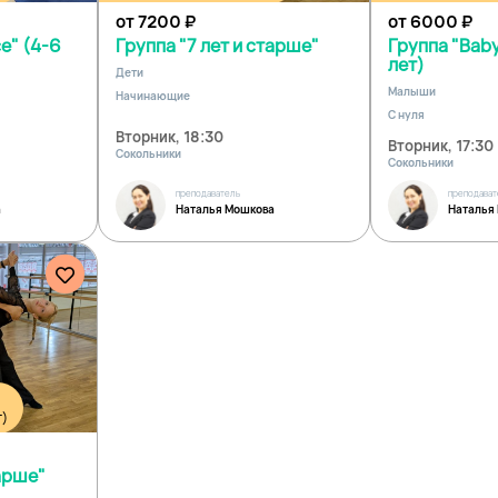
от 7200
₽
от 6000
₽
e" (4-6
Группа "7 лет и старше"
Группа "Baby
лет)
Дети
Малыши
Начинающие
С нуля
Вторник, 18:30
Вторник, 17:30
Сокольники
Сокольники
преподаватель
преподават
а
Наталья Мошкова
Наталья
т)
тарше"