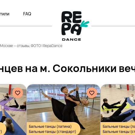
тили
FAQ
в Москве — отзывы, ФОТО | RepaDance
нцев на м. Сокольники ве
Бальные танцы (латина)
Бальные танцы (л
т)
Бальные танцы (стандарт)
Бальные танцы (с