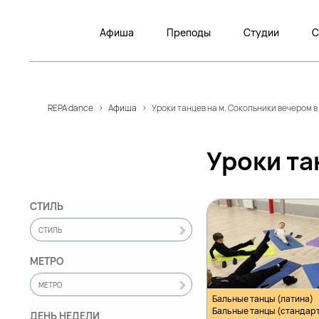
Афиша
Преподы
Студии
С
REPA dance
>
Афиша
>
Уроки танцев на м. Сокольники вечером 
Уроки та
СТИЛЬ
СТИЛЬ
МЕТРО
МЕТРО
Бальные танцы (латина)
Бальные танцы (стандар
ДЕНЬ НЕДЕЛИ