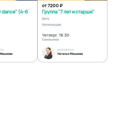
от 7200
₽
 dance" (4-6
Группа "7 лет и старше"
Дети
Начинающие
Четверг, 18:30
Сокольники
ель
преподаватель
 Мошкова
Наталья Мошкова