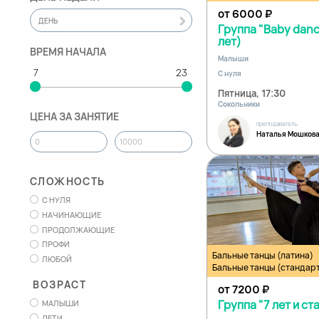
от 6000
₽
ДЕНЬ
Группа "Baby danc
лет)
ВРЕМЯ НАЧАЛА
Малыши
С нуля
Пятница, 17:30
Сокольники
ЦЕНА ЗА ЗАНЯТИЕ
преподаватель
Наталья Мошков
СЛОЖНОСТЬ
С НУЛЯ
НАЧИНАЮЩИЕ
ПРОДОЛЖАЮЩИЕ
ПРОФИ
Бальные танцы (латина)
ЛЮБОЙ
Бальные танцы (стандар
ВОЗРАСТ
от 7200
₽
Группа "7 лет и с
МАЛЫШИ
ДЕТИ