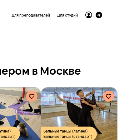
Для преподавателей
Для студий
чером в Москве
атина)
Бальные танцы (латина)
тандарт)
Бальные танцы (стандарт)