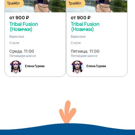
Трайбл
Трайбл
от 900
₽
от 900
₽
Tribal Fusion
Tribal Fusion
(Новички)
(Новички)
Взрослые
Взрослые
С нуля
С нуля
Среда, 11:00
Пятница, 11:00
Пятницкое шоссе
Пятницкое шоссе
Елена Гурова
Елена Гурова