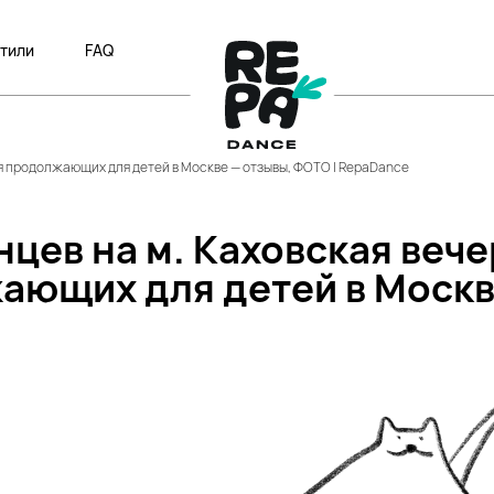
тили
FAQ
ля продолжающих для детей в Москве — отзывы, ФОТО | RepaDance
нцев на м. Каховская веч
ающих для детей в Моск