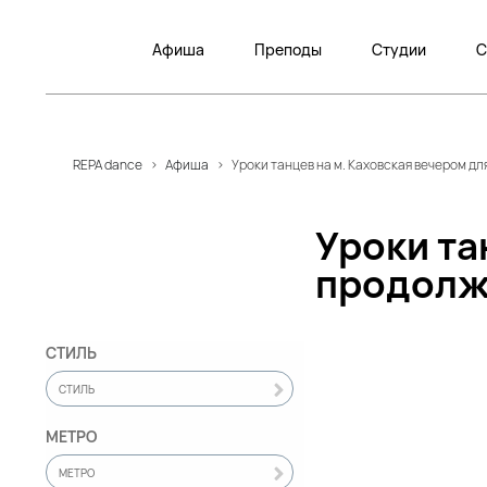
Афиша
Преподы
Студии
С
REPA dance
>
Афиша
>
Уроки танцев на м. Каховская вечером д
Уроки та
продолж
СТИЛЬ
СТИЛЬ
МЕТРО
МЕТРО