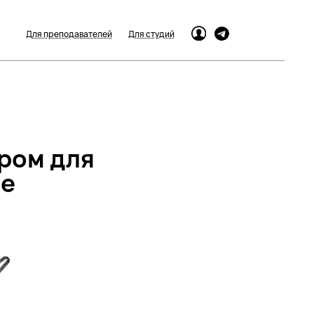
Для преподавателей
Для студий
ером для
ве