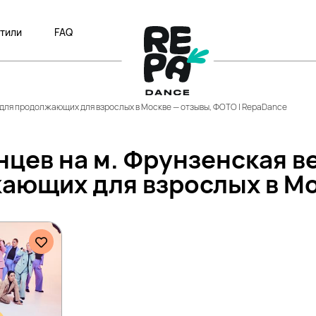
тили
FAQ
 для продолжающих для взрослых в Москве — отзывы, ФОТО | RepaDance
нцев на м. Фрунзенская в
ающих для взрослых в М