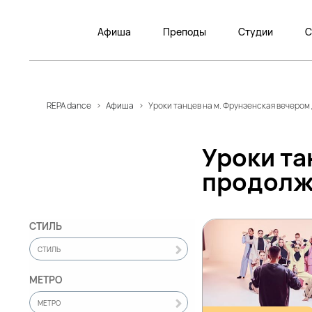
Афиша
Преподы
Студии
С
REPA dance
>
Афиша
>
Уроки танцев на м. Фрунзенская вечером
Уроки та
продолж
СТИЛЬ
СТИЛЬ
МЕТРО
МЕТРО