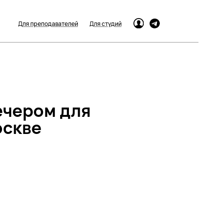
Для преподавателей
Для студий
ечером для
оскве