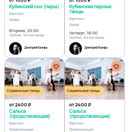
от 1000
₽
от 1000
₽
Кубинский сон (пары)
Кубинские парные
танцы
Взрослые
Взрослые
Любой
Любой
Вторник, 20:00
Четверг, 19:00
Трубная, Чистые пруды
Трубная, Чистые пруды
Дмитрий Каяфа
Дмитрий Каяфа
Социальные танцы
Социальные танцы
от 2400
₽
от 2400
₽
Cальса
Cальса
(продолжающие)
(продолжающие)
Взрослые
Взрослые
Продолжающие
Продолжающие