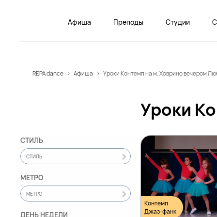
Афиша
Преподы
Студии
С
REPA dance
>
Афиша
>
Уроки Контемп на м. Ховрино вечером Лю
Уроки Ко
СТИЛЬ
СТИЛЬ
МЕТРО
МЕТРО
Контемп
Джаз-фанк
ДЕНЬ НЕДЕЛИ