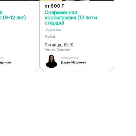
от 600
₽
я
Современная
 (9-12 лет)
хореография (13 лет и
старше)
Подростки
Любой
Пятница, 19:15
Физтех, Ховрино
ель
преподаватель
адянова
Дарья Мадянова