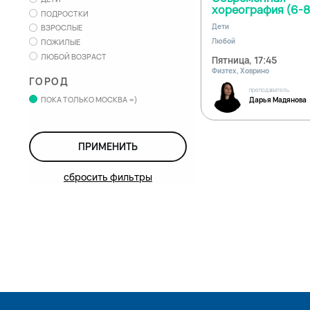
хореография (6-8
ПОДРОСТКИ
Дети
ВЗРОСЛЫЕ
Любой
ПОЖИЛЫЕ
ЛЮБОЙ ВОЗРАСТ
Пятница, 17:45
Физтех, Ховрино
ГОРОД
преподаватель
ПОКА ТОЛЬКО МОСКВА =)
Дарья Мадянова
ПРИМЕНИТЬ
сбросить фильтры