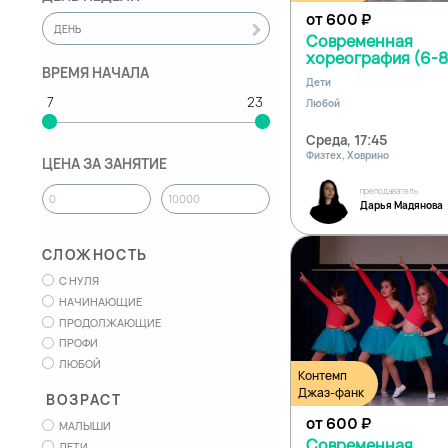
от 600
₽
ДЕНЬ
Современная
хореография (6-8
ВРЕМЯ НАЧАЛА
Дети
Любой
Среда, 17:45
Физтех, Ховрино
ЦЕНА ЗА ЗАНЯТИЕ
преподаватель
Дарья Мадянова
СЛОЖНОСТЬ
С НУЛЯ
НАЧИНАЮЩИЕ
ПРОДОЛЖАЮЩИЕ
ПРОФИ
ЛЮБОЙ
Контемп
Джаз-фанк
ВОЗРАСТ
от 600
₽
МАЛЫШИ
Современная
ДЕТИ