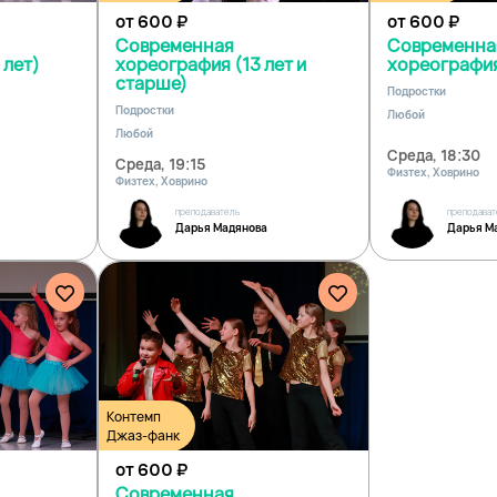
от 600
₽
от 600
₽
Современная
Современна
 лет)
хореография (13 лет и
хореография
старше)
Подростки
Подростки
Любой
Любой
Среда, 18:30
Среда, 19:15
Физтех, Ховрино
Физтех, Ховрино
преподаватель
преподават
Дарья Мадянова
Дарья М
Контемп
Джаз-фанк
от 600
₽
Современная