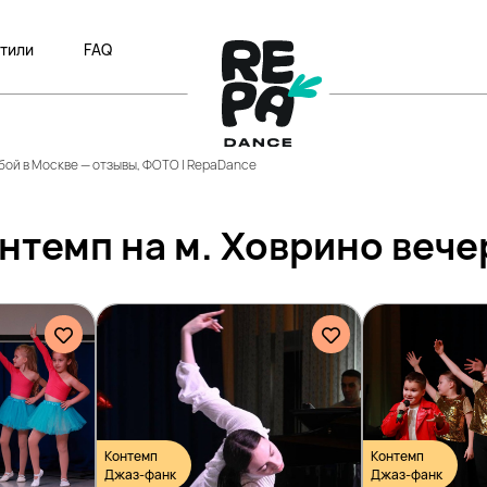
тили
FAQ
бой в Москве — отзывы, ФОТО | RepaDance
нтемп на м. Ховрино веч
Контемп
Контемп
Джаз-фанк
Джаз-фанк