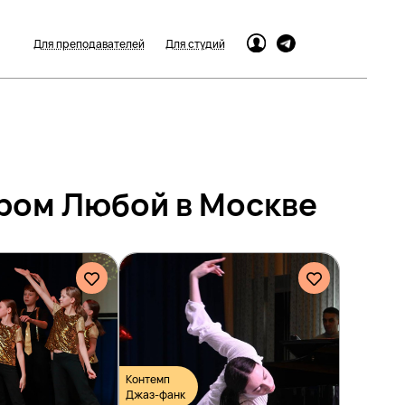
Для преподавателей
Для студий
ером Любой в Москве
Контемп
Джаз-фанк