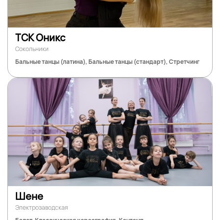
ТСК Оникс
Сокольники
Бальные танцы (латина), Бальные танцы (стандарт), Стретчинг
Шене
Электрозаводская