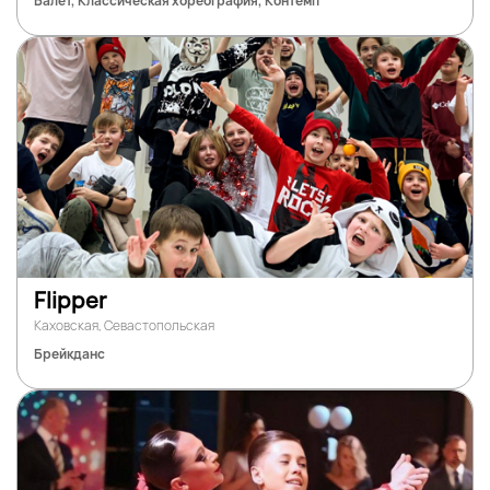
Балет, Классическая хореография, Контемп
Flipper
Каховская, Севастопольская
Брейкданс