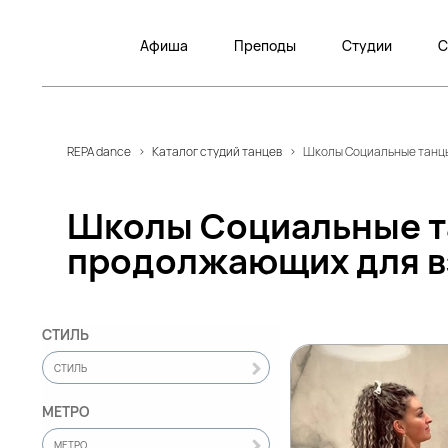
Афиша
Преподы
Студии
С
REPA dance
>
Каталог студий танцев
>
Школы Социальные танцы 
Школы Социальные та
продолжающих для в
СТИЛЬ
СТИЛЬ
МЕТРО
МЕТРО