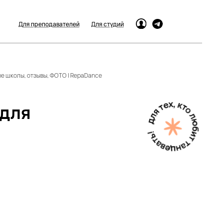
Для преподавателей
Для студий
е школы, отзывы, ФОТО | RepaDance
 для