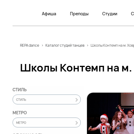
Афиша
Преподы
Студии
С
REPA dance
>
Каталог студий танцев
>
Школы Контемп на м. Хов
Школы Контемп на м.
СТИЛЬ
СТИЛЬ
МЕТРО
МЕТРО