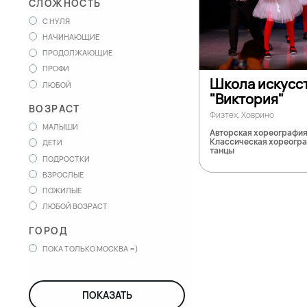
СЛОЖНОСТЬ
С НУЛЯ
НАЧИНАЮЩИЕ
ПРОДОЛЖАЮЩИЕ
ПРОФИ
Школа искусс
ЛЮБОЙ
"Виктория"
ВОЗРАСТ
Физтех, Ховрино
МАЛЫШИ
Авторская хореография
Классическая хореогра
ДЕТИ
танцы
ПОДРОСТКИ
ВЗРОСЛЫЕ
ПОЖИЛЫЕ
ЛЮБОЙ ВОЗРАСТ
ГОРОД
ПОКА ТОЛЬКО МОСКВА =)
ПОКАЗАТЬ