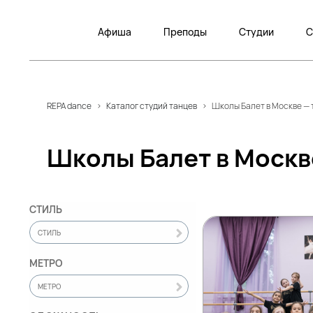
Афиша
Преподы
Студии
С
REPA dance
>
Каталог студий танцев
>
Школы Балет в Москве — 
Школы Балет в Москв
СТИЛЬ
СТИЛЬ
МЕТРО
МЕТРО