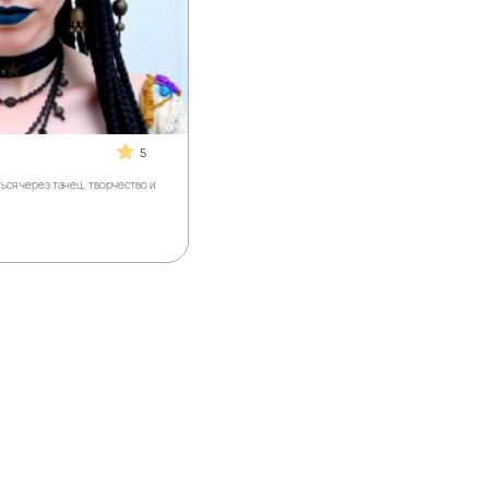
5
ся через танец, творчество и