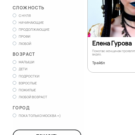
СЛОЖНОСТЬ
С НУЛЯ
НАЧИНАЮЩИЕ
ПРОДОЛЖАЮЩИЕ
ПРОФИ
Елена Гурова
ЛЮБОЙ
Помогаю женщинам проявлять
ВОЗРАСТ
видео.
МАЛЫШИ
Трайбл
ДЕТИ
ПОДРОСТКИ
ВЗРОСЛЫЕ
ПОЖИЛЫЕ
ЛЮБОЙ ВОЗРАСТ
ГОРОД
ПОКА ТОЛЬКО МОСКВА =)