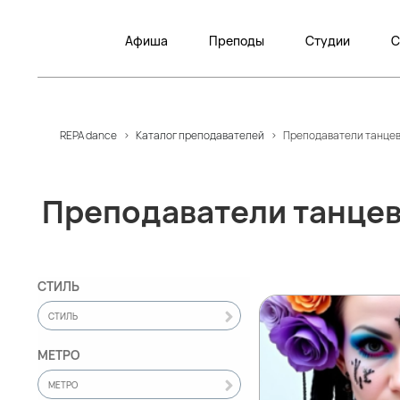
Афиша
Преподы
Студии
С
REPA dance
>
Каталог преподавателей
>
Преподаватели танцев 
Преподаватели танцев
СТИЛЬ
СТИЛЬ
МЕТРО
МЕТРО