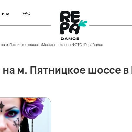
тили
FAQ
на м. Пятницкое шоссе в Москве — отзывы, ФОТО | RepaDance
 на м. Пятницкое шоссе в