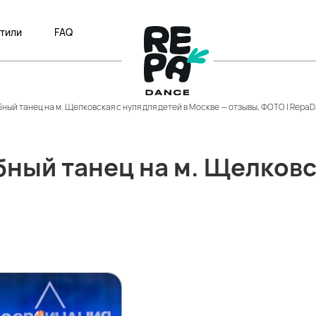
тили
FAQ
ый танец на м. Щелковская с нуля для детей в Москве — отзывы, ФОТО | Repa
ный танец на м. Щелковск