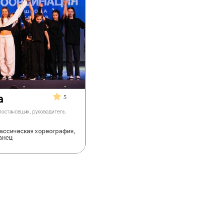
а
5
 постановщик, руководитель
лассическая хореография,
анец