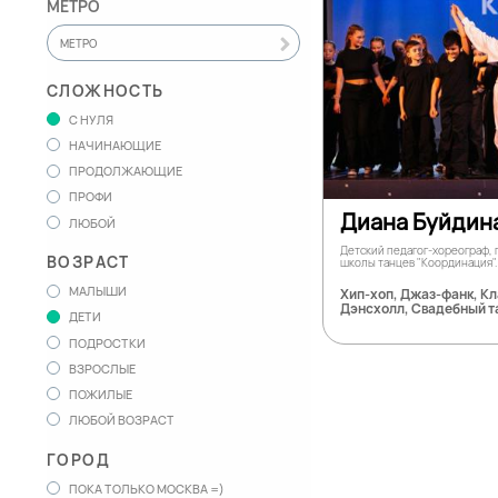
МЕТРО
МЕТРО
СЛОЖНОСТЬ
С НУЛЯ
НАЧИНАЮЩИЕ
ПРОДОЛЖАЮЩИЕ
ПРОФИ
Диана Буйдин
ЛЮБОЙ
Детский педагог-хореограф,
ВОЗРАСТ
школы танцев "Координация".
МАЛЫШИ
Хип-хоп, Джаз-фанк, К
Дэнсхолл, Свадебный т
ДЕТИ
ПОДРОСТКИ
ВЗРОСЛЫЕ
ПОЖИЛЫЕ
ЛЮБОЙ ВОЗРАСТ
ГОРОД
ПОКА ТОЛЬКО МОСКВА =)