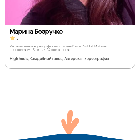
Марина Безручко
5
Руководитель и хореограф студии танцев Dance Cocktail. Мой опыт
преподавания 15 лет, и я 24 года в танцах
High heels, Свадебный танец, Авторская хореография