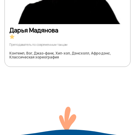
Дарья Мадянова
Преподаватель по современным танцам
Контемп, Вог, Джаз-фанк, Хип-хоп, Дэнсхолл, Афро дэнс,
Классическая хореография