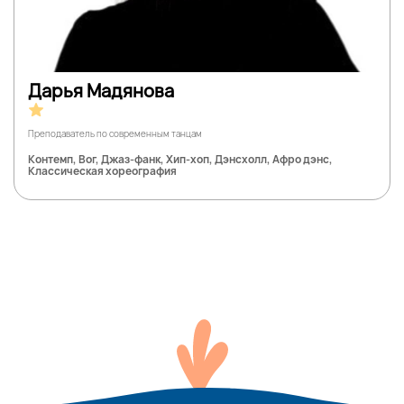
Дарья Мадянова
Преподаватель по современным танцам
Контемп, Вог, Джаз-фанк, Хип-хоп, Дэнсхолл, Афро дэнс,
Классическая хореография