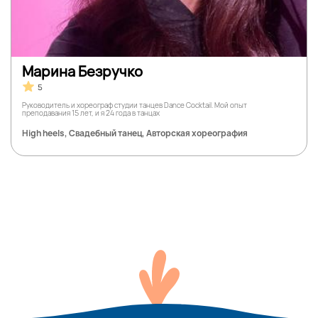
Марина Безручко
5
Руководитель и хореограф студии танцев Dance Cocktail. Мой опыт
преподавания 15 лет, и я 24 года в танцах
High heels, Свадебный танец, Авторская хореография