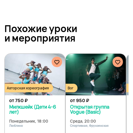
Похожие уроки
и
мероприятия
Авторская хореография
Вог
Во
от 750
₽
от 950
₽
Милкшейк (Дети 4-6
Открытая группа
лет)
Vogue (Basic)
Понедельник, 18:00
Среда, 20:00
Люблино
Спортивная, Фрунзенская
Ч
С