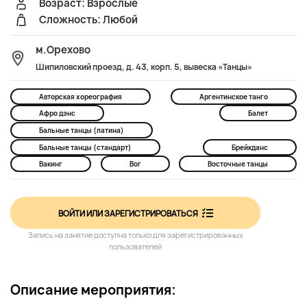
Возраст: Взрослые
Сложность: Любой
м.Орехово
Шипиловский проезд, д. 43, корп. 5, вывеска «Танцы»
Авторская хореография
Аргентинское танго
Афро дэнс
Балет
Бальные танцы (латина)
Бальные танцы (стандарт)
Брейкданс
Вакинг
Вог
Восточные танцы
ВОЙТИ ИЛИ ЗАРЕГИСТРИРОВАТЬСЯ
Запись на занятие доступна только для зарегистрированных
пользователей
Описание мероприятия: