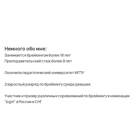
Немного обо мне:
Занимается брейкингом более 16 лет
Преподавательский стаж более 9 лет
Окончила педагогический университет МГПУ
2 взрослый разряд по брейкингу среди девушек
Участник и призер различных соревнований по брейкингу в номинации
“bgirl” в России и СНГ