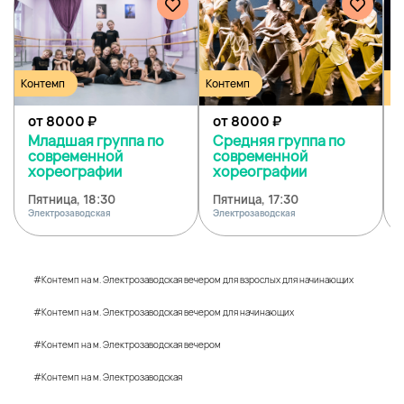
Контемп
Контемп
Ко
Дж
от 8000
₽
от 8000
₽
Младшая группа по
Средняя группа по
современной
современной
хореографии
хореографии
Пятница, 18:30
Пятница, 17:30
С
Электрозаводская
Электрозаводская
Ф
#Контемп на м. Электрозаводская вечером для взрослых для начинающих
#Контемп на м. Электрозаводская вечером для начинающих
#Контемп на м. Электрозаводская вечером
#Контемп на м. Электрозаводская