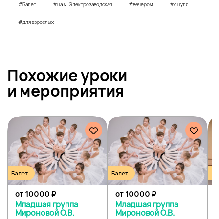
#Балет
#на м. Электрозаводская
#вечером
#с нуля
#для взрослых
Похожие уроки
и
мероприятия
Балет
Балет
Ба
от 10000
₽
от 10000
₽
Младшая группа
Младшая группа
Мироновой О.В.
Мироновой О.В.