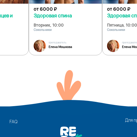
от 6000
₽
от 6000
₽
нцев и
Здоровая спина
Здоровая с
Вторник, 10:00
Пятница, 10:00
Сокольники
Сокольники
преподаватель
преподават
Елена Мошкова
Елена Мо
Для п
FAQ