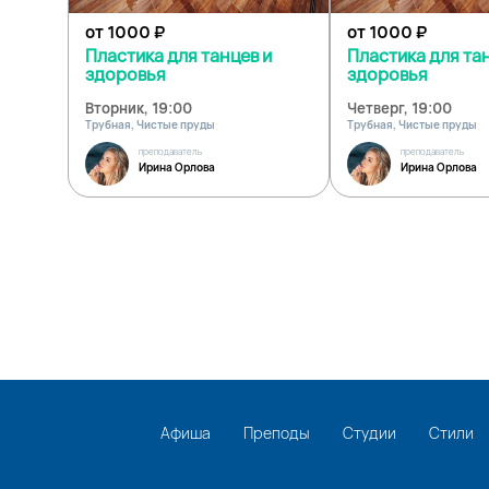
от 1000
₽
от 1000
₽
Пластика для танцев и
Пластика для та
здоровья
здоровья
Вторник, 19:00
Четверг, 19:00
Трубная, Чистые пруды
Трубная, Чистые пруды
преподаватель
преподаватель
Ирина Орлова
Ирина Орлова
Афиша
Преподы
Студии
Стили