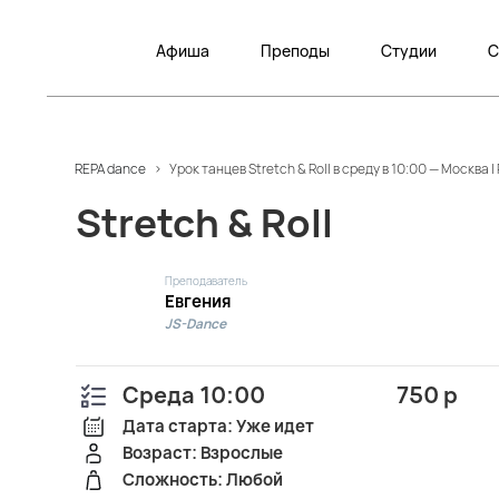
Афиша
Преподы
Студии
С
REPA dance
>
Урок танцев Stretch & Roll в среду в 10:00 — Москв
Stretch & Roll
Преподаватель
Евгения
JS-Dance
Среда 10:00
750 р
Дата старта: Уже идет
Возраст: Взрослые
Сложность: Любой