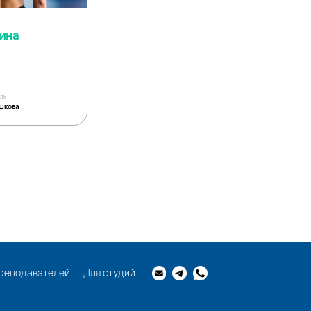
пина
ель
шкова
реподавателей
Для студий