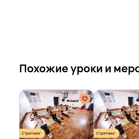
Похожие уроки и
мер
Стретчинг
Стретчинг