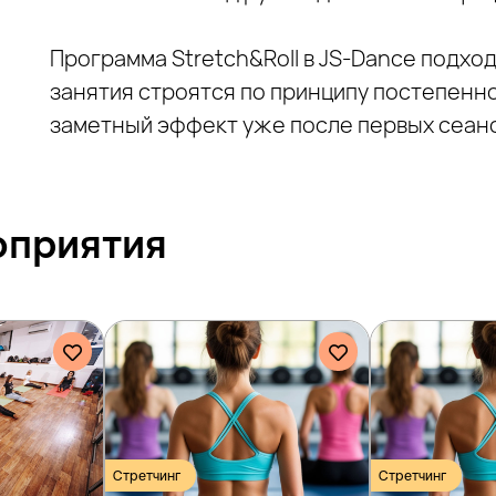
Программа Stretch&Roll в JS‑Dance подхо
занятия строятся по принципу постепенно
заметный эффект уже после первых сеан
оприятия
Стретчинг
Стретчинг