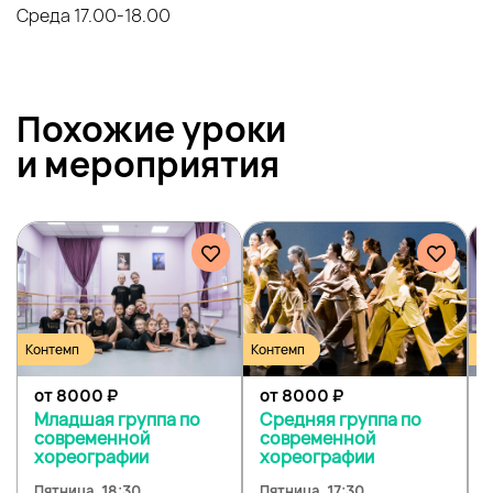
Среда 17.00-18.00
Похожие уроки
и
мероприятия
Контемп
Контемп
Кл
от 8000
₽
от 8000
₽
Младшая группа по
Средняя группа по
современной
современной
хореографии
хореографии
Пятница, 18:30
Пятница, 17:30
П