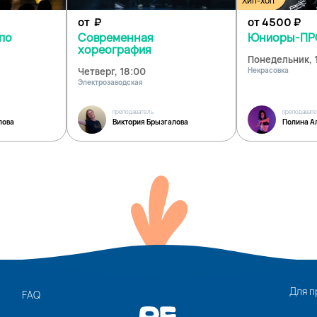
Хип-хоп
от
₽
от 4500
₽
по
Современная
Юниоры-ПРО
хореография
Понедельник, 
Четверг, 18:00
Некрасовка
Электрозаводская
преподаватель
преподават
лова
Виктория Брызгалова
Полина А
Для п
FAQ