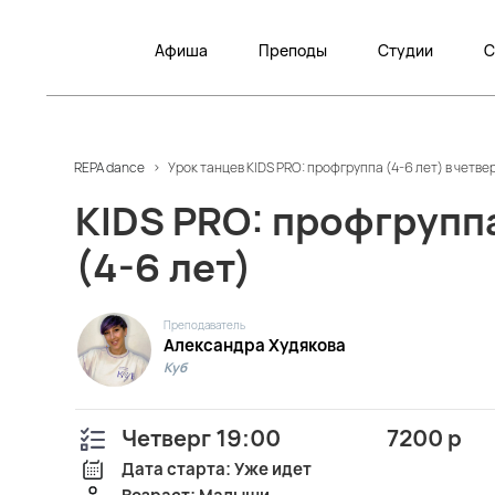
Афиша
Преподы
Студии
С
REPA dance
>
Урок танцев KIDS PRO: профгруппа (4-6 лет) в четве
KIDS PRO: профгрупп
(4-6 лет)
Преподаватель
Александра Худякова
Куб
Четверг 19:00
7200 р
Дата старта: Уже идет