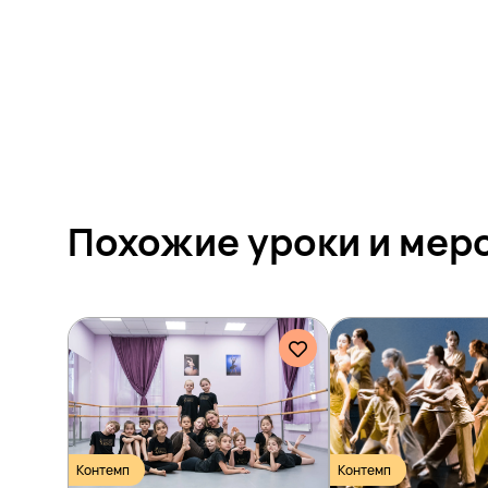
Похожие уроки и
мер
Контемп
Контемп