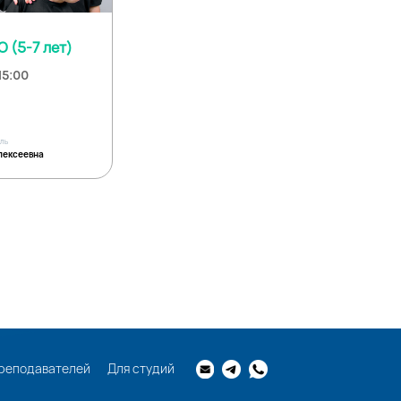
 (5-7 лет)
15:00
ель
лексеевна
реподавателей
Для студий