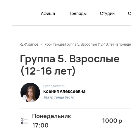
Афиша
Преподы
Студии
С
REPA dance
>
Урок танцев Группа 5. Взрослые (12-16 лет) в понед
Группа 5. Взрослые
(12-16 лет)
Преподаватель
Ксения Алексеевна
Театр танца Тесто
Понедельник
1000 р
17:00