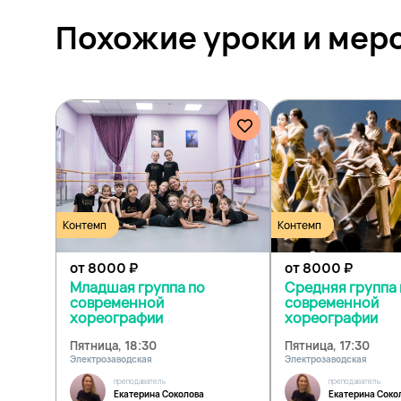
Похожие уроки и
мер
Контемп
Контемп
от 8000
₽
от 8000
₽
Младшая группа по
Средняя группа 
современной
современной
хореографии
хореографии
Пятница, 18:30
Пятница, 17:30
Электрозаводская
Электрозаводская
преподаватель
преподаватель
Екатерина Соколова
Екатерина Соко