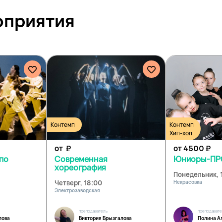
оприятия
Контемп
Контемп
Хип-хоп
от
₽
от 4500
₽
по
Современная
Юниоры-ПРО
хореография
Понедельник, 
Четверг, 18:00
Некрасовка
Электрозаводская
преподаватель
преподават
лова
Виктория Брызгалова
Полина А