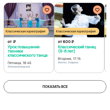
Классическая хореография
Классическая хореография
Кл
от
₽
от 600
₽
Урок повышения
Классический танец
техники
(6-8 лет)
классического танца
Вторник, 17:15
Ч
Пятница, 18:45
Физтех, Ховрино
Ф
Электрозаводская
ПОКАЗАТЬ ВСЕ