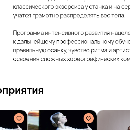
классического экзерсиса у станка и на се
учатся грамотно распределять вес тела.
Программа интенсивного развития нацел
к дальнейшему профессиональному обуч
правильную осанку, чувство ритма и арти
освоения сложных хореографических ком
оприятия