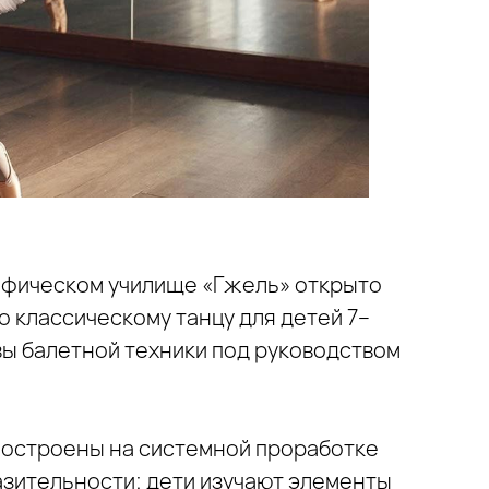
афическом училище «Гжель» открыто
о классическому танцу для детей 7–
вы балетной техники под руководством
 построены на системной проработке
азительности: дети изучают элементы