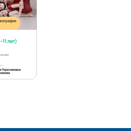
реография
-11 лет)
дежная
ель
я Герасимовна
никова