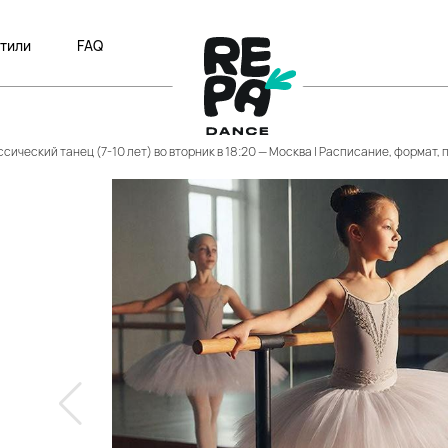
тили
FAQ
сический танец (7-10 лет) во вторник в 18:20 — Москва | Расписание, формат,