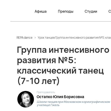
Афиша
Преподы
Студии
С
REPA dance
>
Урок танцев Группа интенсивного развития №5: клас
Группа интенсивного
развития №5:
классический танец
(7-10 лет)
Преподаватель
Остапко Юлия Борисовна
Школа танцев при Московском хореографическом
училище Гжель