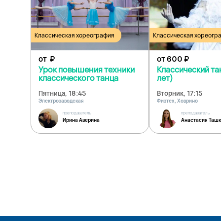
Классическая хореография
Классическая хореогр
от
₽
от 600
₽
Урок повышения техники
Классический та
классического танца
лет)
Пятница, 18:45
Вторник, 17:15
Электрозаводская
Физтех, Ховрино
преподаватель
преподаватель
Ирина Аверина
Анастасия Ташк