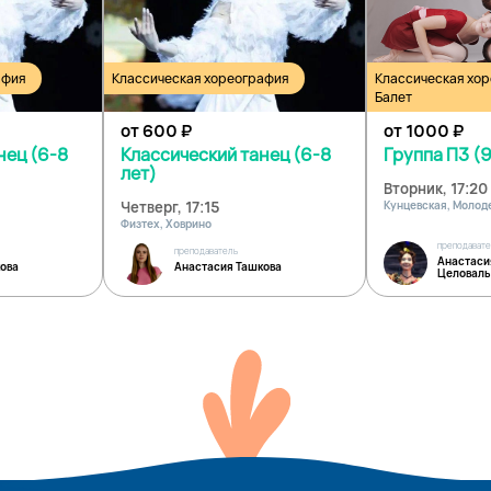
афия
Классическая хореография
Классическая хо
Балет
от 600
₽
от 1000
₽
нец (6-8
Классический танец (6-8
Группа П3 (9
лет)
Вторник, 17:20
Четверг, 17:15
Кунцевская, Моло
Физтех, Ховрино
преподават
преподаватель
Анастаси
ова
Анастасия Ташкова
Целоваль