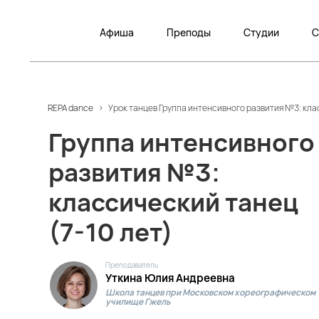
Афиша
Преподы
Студии
С
REPA dance
>
Урок танцев Группа интенсивного развития №3: клас
Группа интенсивного
развития №3:
классический танец
(7-10 лет)
Преподаватель
Уткина Юлия Андреевна
Школа танцев при Московском хореографическом
училище Гжель