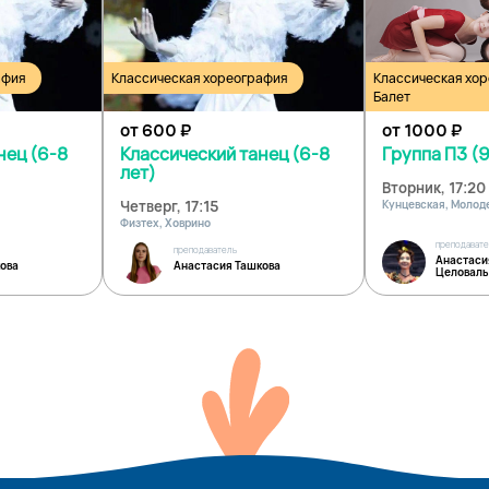
афия
Классическая хореография
Классическая хо
Балет
от 600
₽
от 1000
₽
нец (6-8
Классический танец (6-8
Группа П3 (9
лет)
Вторник, 17:20
Четверг, 17:15
Кунцевская, Моло
Физтех, Ховрино
преподават
преподаватель
Анастаси
ова
Анастасия Ташкова
Целоваль