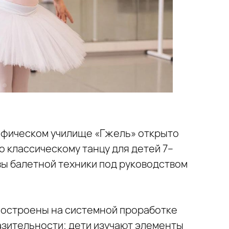
афическом училище «Гжель» открыто
о классическому танцу для детей 7–
вы балетной техники под руководством
 построены на системной проработке
азительности: дети изучают элементы