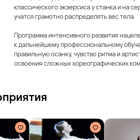
классического экзерсиса у станка и на се
учатся грамотно распределять вес тела.
Программа интенсивного развития нацел
к дальнейшему профессиональному обуч
правильную осанку, чувство ритма и арти
освоения сложных хореографических ком
оприятия