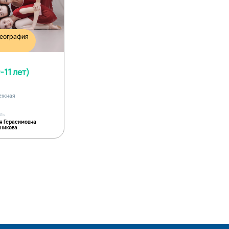
реография
-11 лет)
дежная
ель
я Герасимовна
никова