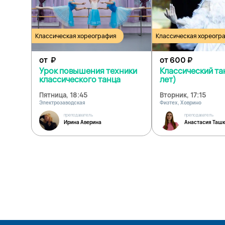
Классическая хореография
Классическая хореогр
от
₽
от 600
₽
Урок повышения техники
Классический та
классического танца
лет)
Пятница, 18:45
Вторник, 17:15
Электрозаводская
Физтех, Ховрино
преподаватель
преподаватель
Ирина Аверина
Анастасия Ташк