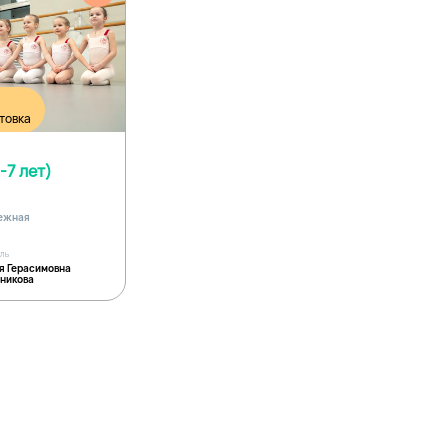
товка
-7 лет)
дежная
ель
я Герасимовна
никова