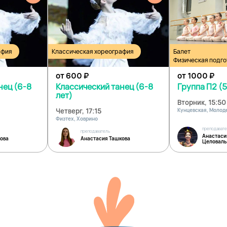
афия
Классическая хореография
Балет
Физическая подго
от 600
₽
от 1000
₽
нец (6-8
Классический танец (6-8
Группа П2 (5
лет)
Вторник, 15:50
Четверг, 17:15
Кунцевская, Моло
Физтех, Ховрино
преподават
преподаватель
Анастаси
ова
Анастасия Ташкова
Целоваль