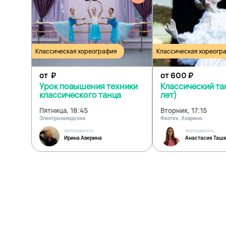
Классическая хореография
Классическая хореогр
от
₽
от 600
₽
Урок повышения техники
Классический та
классического танца
лет)
Пятница, 18:45
Вторник, 17:15
Электрозаводская
Физтех, Ховрино
преподаватель
преподаватель
Ирина Аверина
Анастасия Ташк