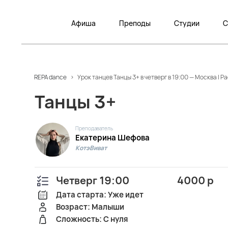
Афиша
Преподы
Студии
С
REPA dance
>
Урок танцев Танцы 3+ в четверг в 19:00 — Москва |
Танцы 3+
Преподаватель
Екатерина Шефова
КотэВиват
Четверг 19:00
4000 р
Дата старта: Уже идет
Возраст: Малыши
Сложность: С нуля