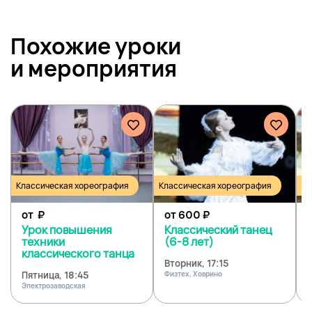
Похожие уроки
и
мероприятия
Классическая хореография
Классическая хореография
Кл
от
₽
от 600
₽
Урок повышения
Классический танец
техники
(6-8 лет)
классического танца
Вторник, 17:15
Ч
Пятница, 18:45
Физтех, Ховрино
Ф
Электрозаводская