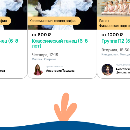
афия
Классическая хореография
Балет
Физическая подго
от 600
₽
от 1000
₽
нец (6-8
Классический танец (6-8
Группа П2 (5
лет)
Вторник, 15:50
Четверг, 17:15
Кунцевская, Моло
Физтех, Ховрино
преподават
преподаватель
Анастаси
ова
Анастасия Ташкова
Целоваль