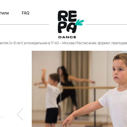
тили
FAQ
тия (4-6 лет) в понедельник в 17:40 — Москва | Расписание, формат, препода