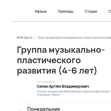
Афиша
Преподы
Студии
С
REPA dance
>
Урок танцев Группа музыкально-пластического разви
Группа музыкально-
пластического
развития (4-6 лет)
Преподаватель
Силин Артём Владимирович
Школа танцев при Московском хореографическом
училище Гжель
Понедельник