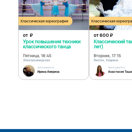
Классическая хореография
Классическая хореогр
от
₽
от 600
₽
Урок повышения техники
Классический та
классического танца
лет)
Пятница, 18:45
Вторник, 17:15
Электрозаводская
Физтех, Ховрино
преподаватель
преподаватель
Ирина Аверина
Анастасия Ташк