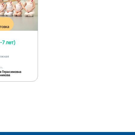
товка
-7 лет)
дежная
ель
я Герасимовна
никова