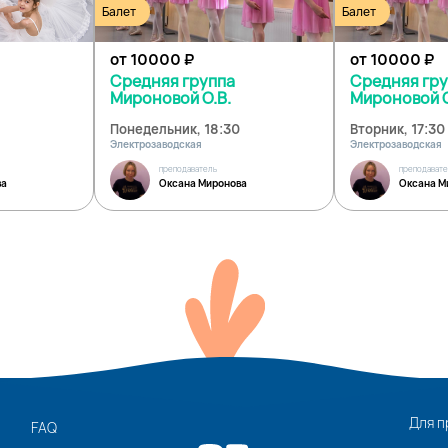
Балет
Балет
от 10000
₽
от 10000
₽
Средняя группа
Средняя гр
Мироновой О.В.
Мироновой О
Понедельник, 18:30
Вторник, 17:30
Электрозаводская
Электрозаводская
преподаватель
преподават
ва
Оксана Миронова
Оксана М
Для п
FAQ