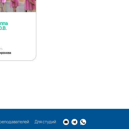
уппа
.В.
ель
иронова
реподавателей
Для студий