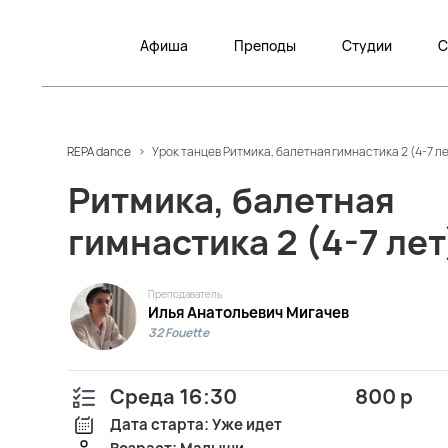
Афиша
Преподы
Студии
С
REPA dance
>
Урок танцев Ритмика, балетная гимнастика 2 (4-7 ле
Ритмика, балетная
гимнастика 2 (4-7 лет
Преподаватель
Илья Анатольевич Мигачев
32 Fouette
Среда 16:30
800 р
Дата старта: Уже идет