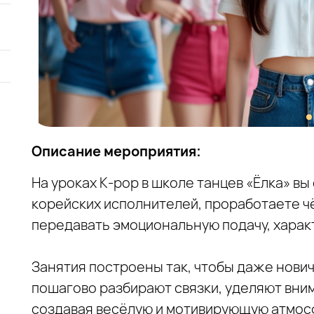
Описание мероприятия:
На уроках K‑pop в школе танцев «Ёлка» в
корейских исполнителей, проработаете ч
передавать эмоциональную подачу, характ
Занятия построены так, чтобы даже нови
пошагово разбирают связки, уделяют вни
создавая весёлую и мотивирующую атмос