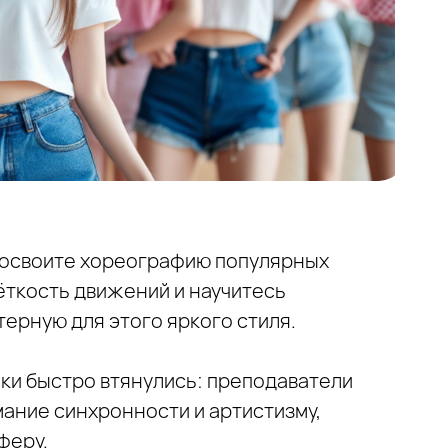
ы освоите хореографию популярных
ёткость движений и научитесь
ерную для этого яркого стиля.
чки быстро втянулись: преподаватели
мание синхронности и артистизму,
феру.