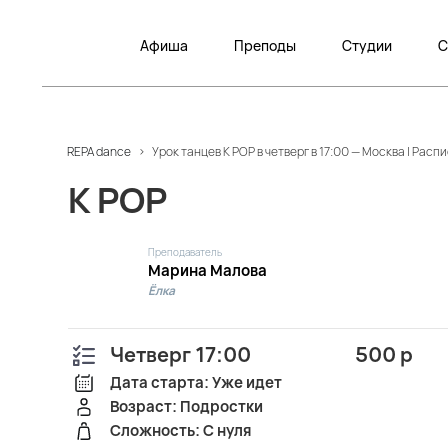
Афиша
Преподы
Студии
С
REPA dance
>
Урок танцев K POP в четверг в 17:00 — Москва | Рас
K POP
Преподаватель
Марина Малова
Ёлка
Четверг 17:00
500 р
Дата старта: Уже идет
Возраст: Подростки
Сложность: С нуля