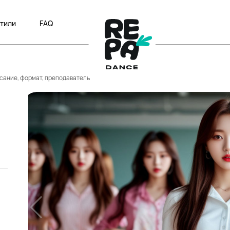
тили
FAQ
писание, формат, преподаватель