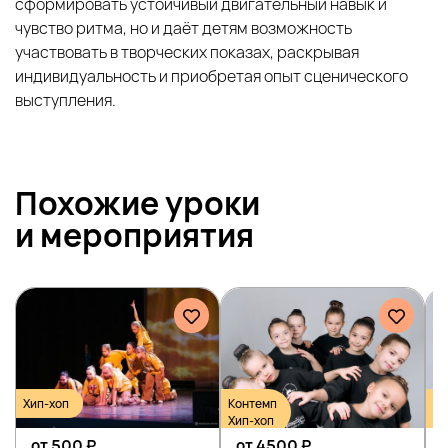
сформировать устойчивый двигательный навык и
чувство ритма, но и даёт детям возможность
участвовать в творческих показах, раскрывая
индивидуальность и приобретая опыт сценического
выступления.
Похожие уроки
и
мероприятия
Хип-хоп
Контемп
Ко
Хип-хоп
Хи
от 500
₽
от 4500
₽