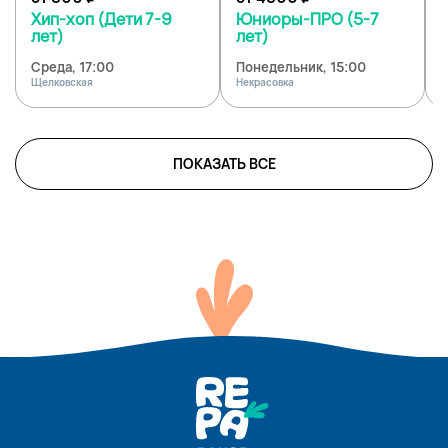
Хип-хоп (Дети 7-9
Юниоры-ПРО (5-7
лет)
лет)
Среда, 17:00
Понедельник, 15:00
Щелковская
Некрасовка
Н
ПОКАЗАТЬ ВСЕ