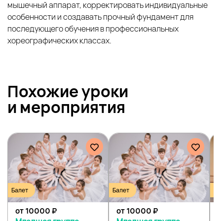
мышечный аппарат, корректировать индивидуальные
особенности и создавать прочный фундамент для
последующего обучения в профессиональных
хореографических классах.
Похожие уроки
и
мероприятия
Балет
Балет
Ба
от 10000
₽
от 10000
₽