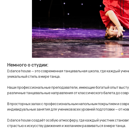
Немного о студии:
D.dance house — это современная танцевальная школа, где каждый учен
уникальный стиль в мире танца.
Наши профессиональные преподаватели, имеющие богатый опыт выступл
различные танцевальные направления от классического балета до совр
В просторных залах с профессиональным напольным покрытием и совре
индивидуальные занятия для учеников всех уровней подготовки — от нов
D.dance house создаёт особую атмосферу, где каждый участник станов
страстью к искусству движения и желанием развиваться в мире танца.