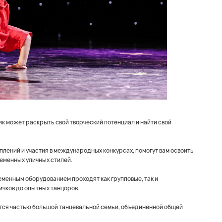
ик может раскрыть свой творческий потенциал и найти свой
ений и участия в международных конкурсах, помогут вам освоить
еменных уличных стилей.
менным оборудованием проходят как групповые, так и
ичков до опытных танцоров.
ится частью большой танцевальной семьи, объединённой общей