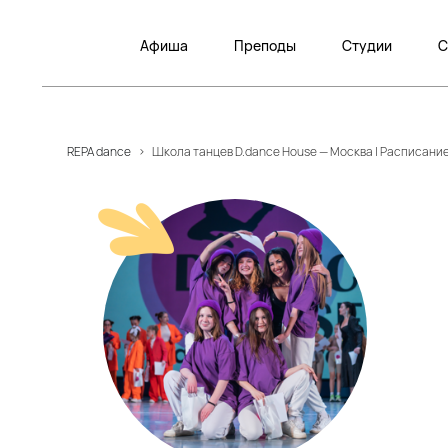
Афиша
Преподы
Студии
С
REPA dance
>
Школа танцев D.dance House — Москва | Расписание