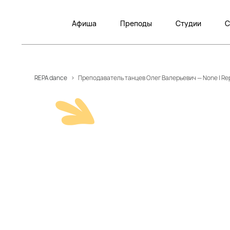
Афиша
Преподы
Студии
С
REPA dance
>
Преподаватель танцев Олег Валерьевич — None | R