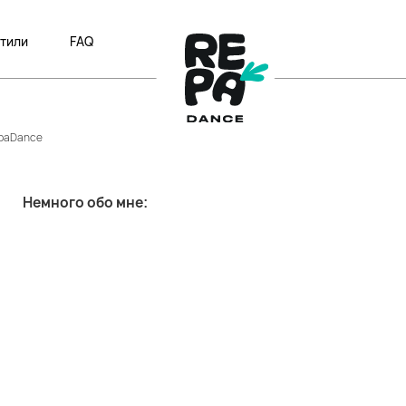
тили
FAQ
epaDance
Немного обо мне: