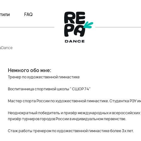
тили
FAQ
paDance
Немного обо мне:
Тренер по художественной гимнастике
Воспитанница спортивной школы " СШОР 74"
Мастер спорта России по художественной гимнастике. Студентка РЭУ им
Неоднократный победитель и призёр международных и всероссийских т
призёр турниров городов России в индивидуальном первенстве.
Стаж работы тренером по художественной гимнастике более 3х лет.