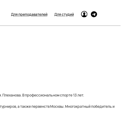
Для преподавателей
Для студий
. Плеханова. В профессиональном спорте 13 лет.
урниров, а также первенств Москвы. Многократный победитель и