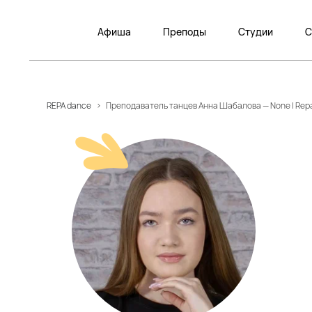
Афиша
Преподы
Студии
С
REPA dance
>
Преподаватель танцев Анна Шабалова — None | Re