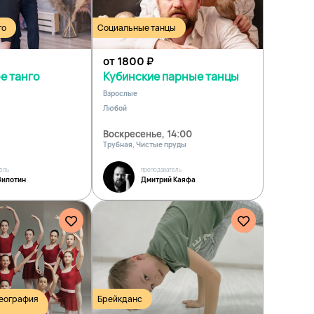
го
Социальные танцы
от 1800
₽
е танго
Кубинские парные танцы
Взрослые
Любой
Воскресенье, 14:00
Трубная, Чистые пруды
ель
преподаватель
Зилотин
Дмитрий Каяфа
реография
Брейкданс