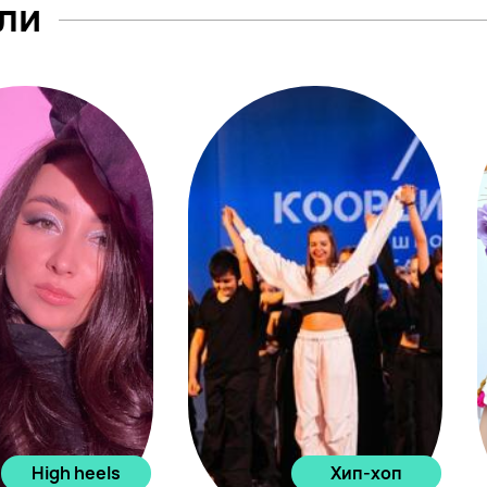
ли
High heels
Хип-хоп