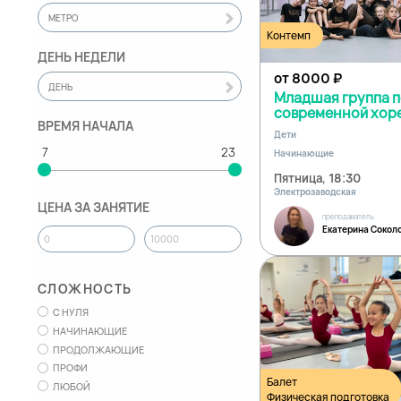
МЕТРО
Контемп
ДЕНЬ НЕДЕЛИ
от 8000
₽
ДЕНЬ
Младшая группа 
современной хор
ВРЕМЯ НАЧАЛА
Дети
Начинающие
Пятница, 18:30
Электрозаводская
ЦЕНА ЗА ЗАНЯТИЕ
преподаватель
Екатерина Сокол
СЛОЖНОСТЬ
С НУЛЯ
НАЧИНАЮЩИЕ
ПРОДОЛЖАЮЩИЕ
ПРОФИ
Балет
ЛЮБОЙ
Физическая подготовка