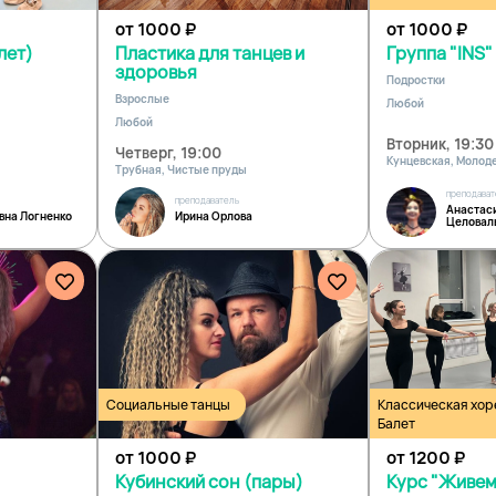
от 1000
₽
от 1000
₽
лет)
Пластика для танцев и
Группа "INS" 
здоровья
Подростки
Взрослые
Любой
Любой
Вторник, 19:30
Четверг, 19:00
Кунцевская, Молод
Трубная, Чистые пруды
преподават
преподаватель
Анастас
вна Логненко
Ирина Орлова
Целовал
Социальные танцы
Классическая хо
Балет
от 1000
₽
от 1200
₽
Кубинский сон (пары)
Курс "Живем