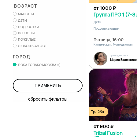
ВОЗРАСТ
от 1000
₽
Группа ПРО 1 (7-8 
МАЛЫШИ
ДЕТИ
Дети
ПОДРОСТКИ
Продолжающие
ВЗРОСЛЫЕ
Пятница, 16:00
ПОЖИЛЫЕ
Кунцевская, Молодежная
ЛЮБОЙ ВОЗРАСТ
преподаватель
ГОРОД
Мария Валентино
ПОКА ТОЛЬКО МОСКВА =)
ПРИМЕНИТЬ
сбросить фильтры
Трайбл
от 900
₽
Tribal Fusion