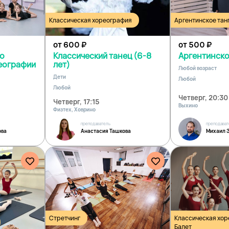
Классическая хореография
Аргентинское тан
от 600
₽
от 500
₽
по
Классический танец (6-8
Аргентинско
еографии
лет)
Любой возраст
Дети
Любой
Любой
Четверг, 20:30
Четверг, 17:15
Выхино
Физтех, Ховрино
преподаватель
преподават
ова
Анастасия Ташкова
Михаил 
Стретчинг
Классическая хо
Балет