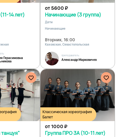
от 5600
₽
(11-14 лет)
Начинающие (3 группа)
Дети
Начинающие
Вторник, 16:00
ежная
Каховская, Севастопольская
ель
преподаватель
ия Герасимовна
Александр Марковичев
ьникова
реография
Классическая хореография
Балет
от 1000
₽
 танцуя"
Группа ПРО 3А (10-11 лет)