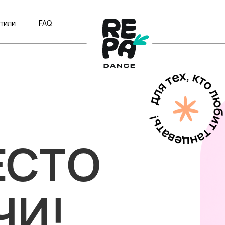
тили
FAQ
-
ЕСТО
ЧИ!