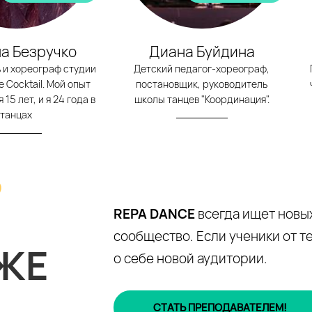
а Безручко
Диана Буйдина
 и хореограф студии
Детский педагог-хореограф,
 Cocktail. Мой опыт
постановщик, руководитель
15 лет, и я 24 года в
школы танцев "Координация".
танцах
REPA DANCE
всегда ищет новы
сообщество. Если ученики от те
ЖЕ
о себе новой аудитории.
СТАТЬ ПРЕПОДАВАТЕЛЕМ!