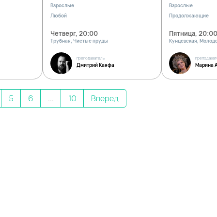
Взрослые
Взрослые
Любой
Продолжающие
Четверг, 20:00
Пятница, 20:0
Трубная, Чистые пруды
Кунцевская, Молод
преподаватель
преподават
Дмитрий Каяфа
Марина 
5
6
...
10
Вперед