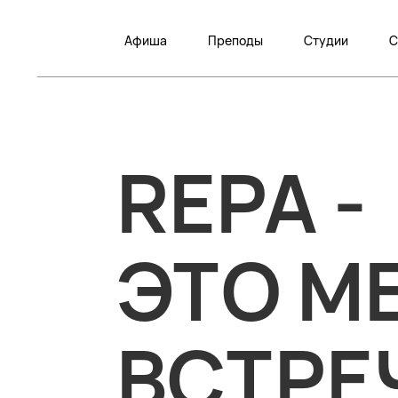
Афиша
Преподы
Студии
С
REPA 
ЭТО М
ВСТРЕ