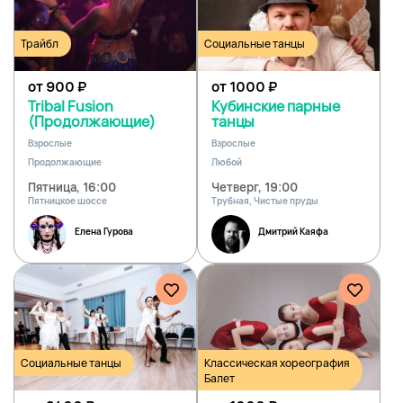
Трайбл
Социальные танцы
от 900
₽
от 1000
₽
Tribal Fusion
Кубинские парные
(Продолжающие)
танцы
Взрослые
Взрослые
Продолжающие
Любой
Пятница, 16:00
Четверг, 19:00
Пятницкое шоссе
Трубная, Чистые пруды
Елена Гурова
Дмитрий Каяфа
Социальные танцы
Классическая хореография
Балет