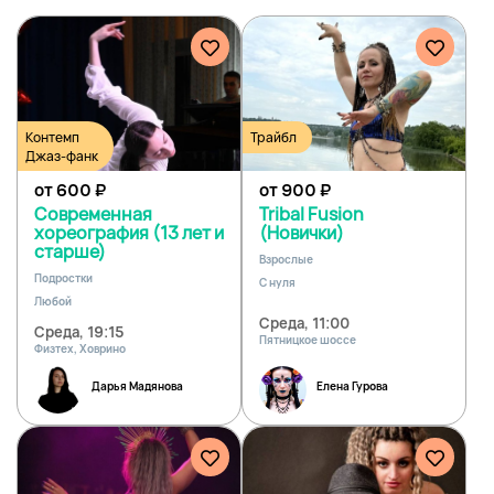
Контемп
Трайбл
Джаз-фанк
от 600
₽
от 900
₽
Современная
Tribal Fusion
хореография (13 лет и
(Новички)
старше)
Взрослые
Подростки
С нуля
Любой
Среда, 11:00
Среда, 19:15
Пятницкое шоссе
Физтех, Ховрино
Дарья Мадянова
Елена Гурова