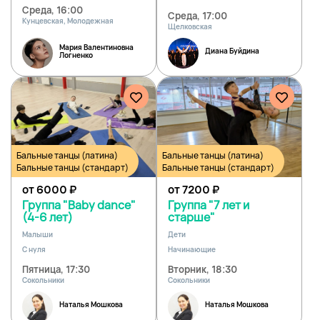
Среда, 16:00
Среда, 17:00
Кунцевская, Молодежная
Щелковская
Мария Валентиновна
Диана Буйдина
Логненко
Бальные танцы (латина)
Бальные танцы (латина)
Бальные танцы (стандарт)
Бальные танцы (стандарт)
от 6000
₽
от 7200
₽
Группа "Baby dance"
Группа "7 лет и
(4-6 лет)
старше"
Малыши
Дети
С нуля
Начинающие
Пятница, 17:30
Вторник, 18:30
Сокольники
Сокольники
Наталья Мошкова
Наталья Мошкова