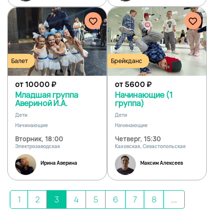
Балет
Брейкданс
от 10000
₽
от 5600
₽
Младшая группа
Начинающие (1
Авериной И.А.
группа)
Дети
Дети
Начинающие
Начинающие
Вторник, 18:00
Четверг, 15:30
Электрозаводская
Каховская, Севастопольская
Ирина Аверина
Максим Алексеев
1
2
3
4
5
6
7
8
...