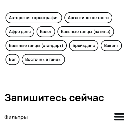
Авторская хореография
Аргентинское танго
Афро дэнс
Балет
Бальные танцы (латина)
Бальные танцы (стандарт)
Брейкданс
Вакинг
Вог
Восточные танцы
Запишитесь сейчас
Фильтры