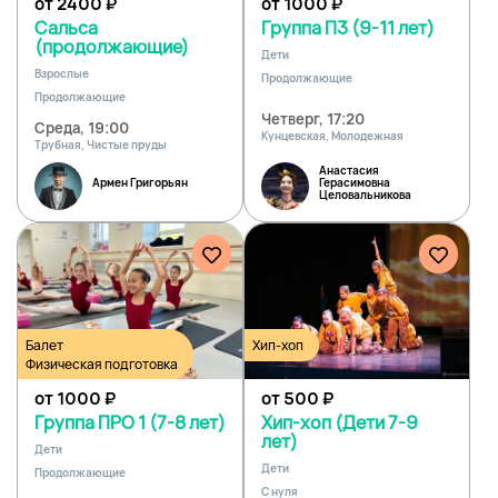
от 2400
₽
от 1000
₽
Cальса
Группа П3 (9-11 лет)
(продолжающие)
Дети
Взрослые
Продолжающие
Продолжающие
Четверг, 17:20
Среда, 19:00
Кунцевская, Молодежная
Трубная, Чистые пруды
Анастасия
Армен Григорьян
Герасимовна
Целовальникова
Балет
Хип-хоп
Физическая подготовка
от 1000
₽
от 500
₽
Группа ПРО 1 (7-8 лет)
Хип-хоп (Дети 7-9
лет)
Дети
Дети
Продолжающие
С нуля