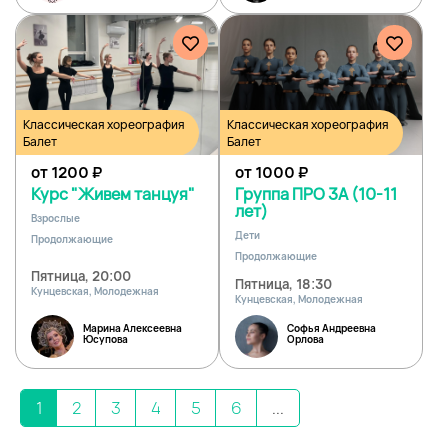
Классическая хореография
Классическая хореография
Балет
Балет
от 1200
₽
от 1000
₽
Курс "Живем танцуя"
Группа ПРО 3А (10-11
лет)
Взрослые
Дети
Продолжающие
Продолжающие
Пятница, 20:00
Пятница, 18:30
Кунцевская, Молодежная
Кунцевская, Молодежная
Марина Алексеевна
Софья Андреевна
Юсупова
Орлова
1
2
3
4
5
6
...