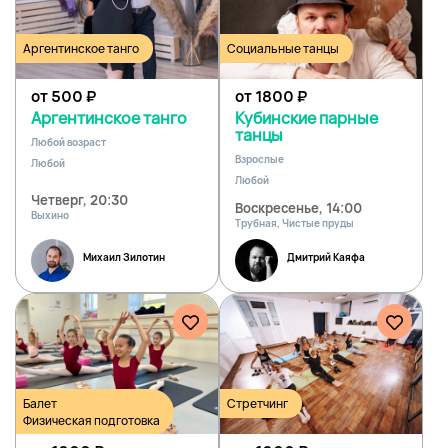
Аргентинское танго
Социальные танцы
от 500
₽
от 1800
₽
Аргентинское танго
Кубинские парные
танцы
Любой возраст
Взрослые
Любой
Любой
Четверг, 20:30
Воскресенье, 14:00
Выхино
Трубная, Чистые пруды
Михаил Зилотин
Дмитрий Каяфа
Балет
Стретчинг
Физическая подготовка