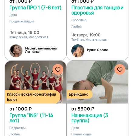
от 1000
₽
от 1000
₽
Группа ПРО 1 (7-8 лет)
Пластика для танцев и
здоровья
Дети
Взрослые
Продолжающие
Любой
Пятница, 16:00
Четверг, 19:00
Кунцевская, Молодежная
Трубная, Чистые пруды
Мария Валентиновна
Ирина Орлова
Логненко
Классическая хореография
Брейкданс
Балет
от 1000
₽
от 5600
₽
Группа "INS" (11-14
Начинающие (3
лет)
группа)
Подростки
Дети
Любой
Начинающие