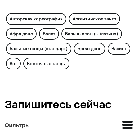
Авторская хореография
Аргентинское танго
Афро дэнс
Балет
Бальные танцы (латина)
Бальные танцы (стандарт)
Брейкданс
Вакинг
Вог
Восточные танцы
Запишитесь сейчас
Фильтры