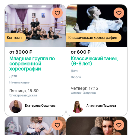
Контемп
Классическая хореография
от 8000
₽
от 600
₽
Младшая группа по
Классический танец
современной
(6-8 лет)
хореографии
Дети
Дети
Любой
Начинающие
Четверг, 17:15
Пятница, 18:30
Физтех, Ховрино
Электрозаводская
Екатерина Соколова
Анастасия Ташкова