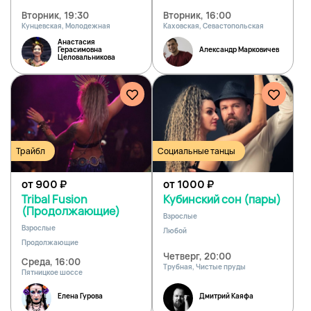
Вторник, 19:30
Вторник, 16:00
Кунцевская, Молодежная
Каховская, Севастопольская
Анастасия
Герасимовна
Александр Марковичев
Целовальникова
Трайбл
Социальные танцы
от 900
₽
от 1000
₽
Tribal Fusion
Кубинский сон (пары)
(Продолжающие)
Взрослые
Взрослые
Любой
Продолжающие
Четверг, 20:00
Среда, 16:00
Трубная, Чистые пруды
Пятницкое шоссе
Елена Гурова
Дмитрий Каяфа